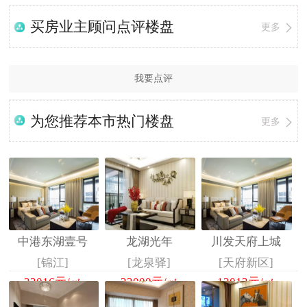
买房业主顾问点评楼盘
更多
我要点评
为您推荐本市热门楼盘
更多
中港东湖壹号
龙湖光年
川发天府上城
[锦江]
[龙泉驿]
[天府新区]
23016
元/㎡
23000
元/㎡
13013
元/㎡