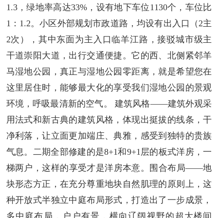
1.3，绿地率高达33%，设有地下车位1130个，车位比
1：1.2。小区外部规划市政道路，均设有出入口（2主
2次），其中东面为主入口临羊江路，接驳城市级主
干道崇阳大道，出行交通便捷。它的西、北侧紧邻羊
马湿地公园，真正与湿地公园零距离，就是希望您在
这里居住时，能够最大化的享受我们湿地公园的景观
环境，呼吸最清新的空气。 建筑风格——建筑外观采
用法式和新古典的建筑风格，体现出挺拔的线条，干
净利落，让立面更加端庄、典雅，感受到独特的贵族
气息。二期全部修建的是8+1和9+1层的板式洋房，一
梯两户，这样的享受才是洋房本意。围合布局——地
块形态方正，在充分尊重地块自然肌理的原则上，这
种开放式半独立中庭布局形式，打造出了一步成景，
多中庭布局，户户有景，横向辽阔视野的超大楼间