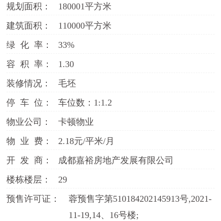
规划面积：
180001平方米
建筑面积：
110000平方米
绿 化 率：
33%
容 积 率：
1.30
装修情况：
毛坯
停 车 位：
车位数：1:1.2
物业公司：
卡顿物业
物 业 费：
2.18元/平米/月
开 发 商：
成都嘉裕房地产发展有限公司
楼栋楼层：
29
预售许可证：
蓉预售字第510184202145913号,2021-
11-19,14、16号楼;