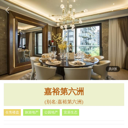
共0张
嘉裕第六洲
(别名:嘉裕第六洲)
在售楼盘
旅游地产
公园地产
宜居生态