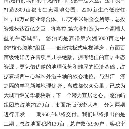
亩,是目前成都的罕见的都市低密生态大盘。整个项目
打造2800亩都市生态湿地公园、2200亩生态低密住
区，10万㎡商业综合体、1.7万平米铂金会所等，总投
资规模达百亿之巨，将嘉裕.第六洲打造为一个高端大
型的生态城邦。 悠泊屿是嘉裕第六洲5000亩之中
的“核心腹地”组团——低密纯板式电梯洋房，市面百
亩级纯洋房在售项目几乎绝版。拥有绝佳的宜居生态
资源，更凭借优越的地理优势和雄厚的经济基础，占
据着城西中心城区外溢主轴的核心地位。与温江一河
之隔的羊马新城地理优势，离成都仅30公里，已成为
大城西继光华板块后，下一个潜力宜居之心。 悠泊屿
组团总占地约270亩，市面绝版低密大盘。分为两期
进行开发，一期960户即将交付。我们即将推出的是
二期，总占地面积约130亩，总户数仅930户，容积率