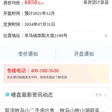
6850
房贷计算器
房价均价：
元/㎡
开盘时间：
预计2021年12月
交房时间：
2024年07月31日

位置地址：
羊马镇崇阳大道2199号
变价通知
开盘通知
售楼电话：400-188-5630
安全通话隐藏真实号码，致电售楼处了解优惠
楼盘最新资讯动态
更多
双流牧马山二手房出售，牧马山牧山湖蔚蓝卡地亚5室2厅626.16平米总价1100万，单价17567.39元/平米