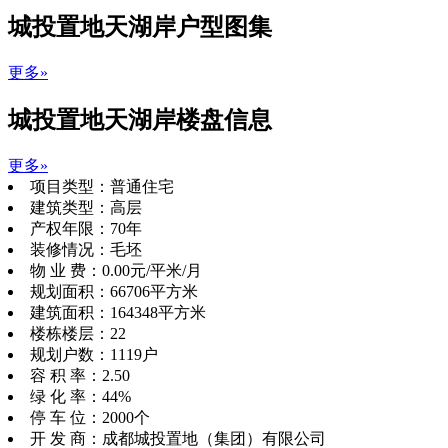
城投置地天湖岸户型图集
更多»
城投置地天湖岸楼盘信息
更多»
项目类型：
普通住宅
建筑类型：
高层
产权年限：
70年
装修情况：
毛坯
物 业 费：
0.00元/平米/月
规划面积：
66706平方米
建筑面积：
164348平方米
楼栋楼层：
22
规划户数：
1119户
容 积 率：
2.50
绿 化 率：
44%
停 车 位：
2000个
开 发 商：
成都城投置地（集团）有限公司