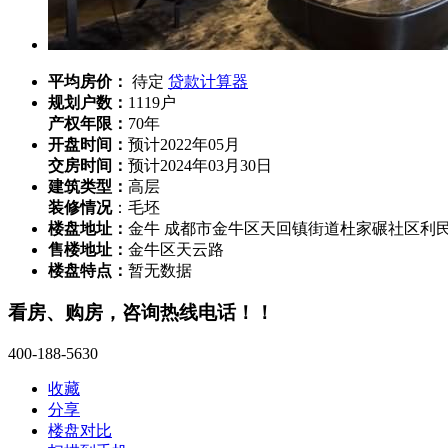
平均房价：
待定
贷款计算器
规划户数：
1119户
产权年限：
70年
开盘时间：
预计2022年05月
交房时间：
预计2024年03月30日
建筑类型：
高层
装修情况
：毛坯
楼盘地址：
金牛 成都市金牛区天回镇街道杜家碾社区利民路
售楼地址：
金牛区天云路
楼盘特点：
暂无数据
看房、购房，咨询热线电话！！
400-188-5630
收藏
分享
楼盘对比