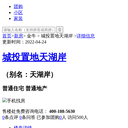
团购
小区
家装

首页
>
新房
> 金牛 > 城投置地天湖岸 >
详细信息
更新时间：2022-04-24
城投置地天湖岸
（别名：天湖岸）
普通住宅
普通地产
手机找房
售楼处免费咨询电话：
400-188-5630
0
条点评
0
条问答 已参加团购
0
人 访问
500
人
楼盘详情