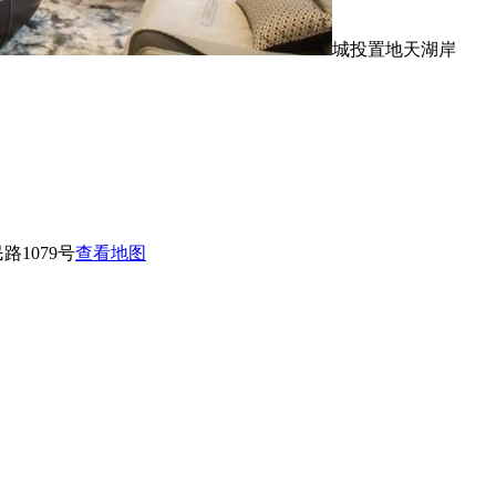
城投置地天湖岸
1079号
查看地图