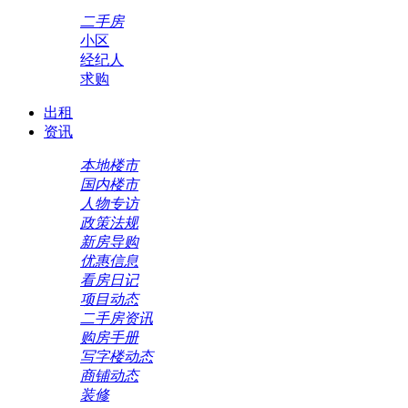
二手房
小区
经纪人
求购
出租
资讯
本地楼市
国内楼市
人物专访
政策法规
新房导购
优惠信息
看房日记
项目动态
二手房资讯
购房手册
写字楼动态
商铺动态
装修