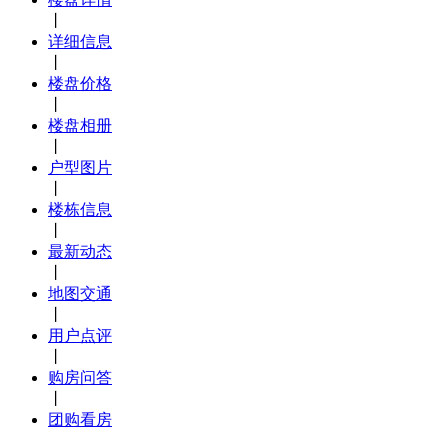
丨
详细信息
丨
楼盘价格
丨
楼盘相册
丨
户型图片
丨
楼栋信息
丨
最新动态
丨
地图交通
丨
用户点评
丨
购房问答
丨
团购看房