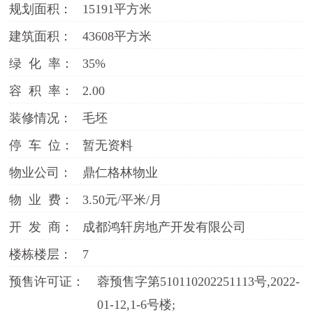
规划面积：
15191平方米
建筑面积：
43608平方米
绿 化 率：
35%
容 积 率：
2.00
装修情况：
毛坯
停 车 位：
暂无资料
物业公司：
鼎仁格林物业
物 业 费：
3.50元/平米/月
开 发 商：
成都鸿轩房地产开发有限公司
楼栋楼层：
7
预售许可证：
蓉预售字第510110202251113号,2022-
01-12,1-6号楼;