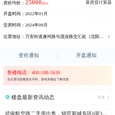
25000
房贷计算器
房价均价：
元/㎡
开盘时间：
2022年01月
交房时间：
2024年09月

位置地址：
万安街道遂州路与茂业路交汇处（沈阳路地铁站600m）
变价通知
开盘通知
售楼电话：400-188-5630
安全通话隐藏真实号码，致电售楼处了解优惠
楼盘最新资讯动态
更多
武侯航空路二手房出售，锦官新城东区6室3厅309.08平米总价1000万，单价32354.08元/平米