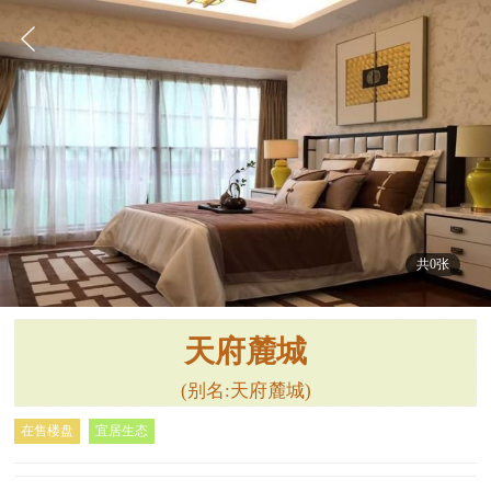
共0张
天府麓城
(别名:天府麓城)
在售楼盘
宜居生态