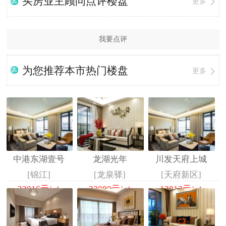
买房业主顾问点评楼盘
更多
我要点评
为您推荐本市热门楼盘
更多
中港东湖壹号
龙湖光年
川发天府上城
[锦江]
[龙泉驿]
[天府新区]
23016
元/㎡
23000
元/㎡
13013
元/㎡