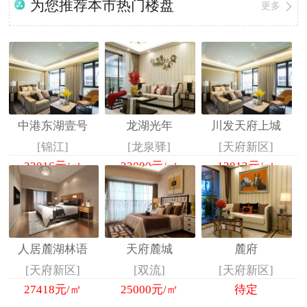
为您推荐本市热门楼盘
更多
中港东湖壹号
龙湖光年
川发天府上城
[锦江]
[龙泉驿]
[天府新区]
23016
元/㎡
23000
元/㎡
13013
元/㎡
人居麓湖林语
天府麓城
麓府
[天府新区]
[双流]
[天府新区]
27418
元/㎡
25000
元/㎡
待定