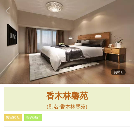
共0张
香木林馨苑
(别名:香木林馨苑)
售完楼盘
普通地产