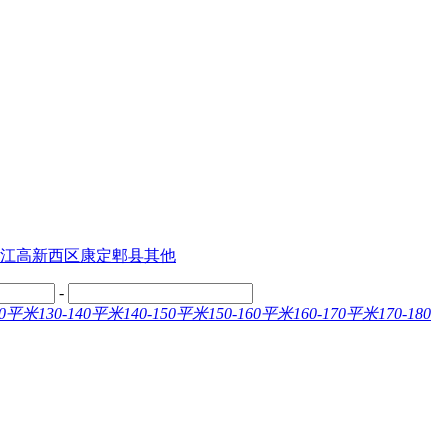
江
高新西区
康定
郫县
其他
-
130平米
130-140平米
140-150平米
150-160平米
160-170平米
170-180