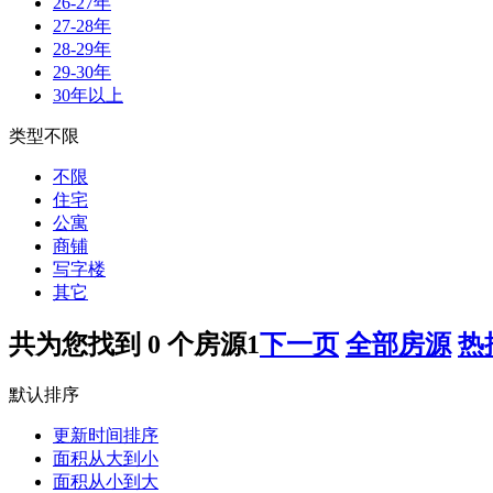
26-27年
27-28年
28-29年
29-30年
30年以上
类型不限
不限
住宅
公寓
商铺
写字楼
其它
共为您找到
0
个房源
1
下一页
全部房源
热
默认排序
更新时间排序
面积从大到小
面积从小到大