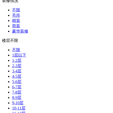
装修情况
不限
毛坯
精装
简装
豪华装修
楼层不限
不限
1层以下
1-2层
2-3层
3-4层
4-5层
5-6层
6-7层
7-8层
8-9层
9-10层
10-11层