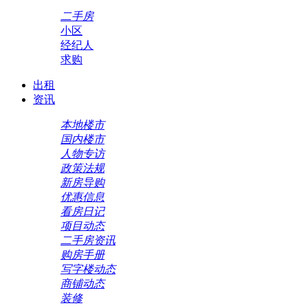
二手房
小区
经纪人
求购
出租
资讯
本地楼市
国内楼市
人物专访
政策法规
新房导购
优惠信息
看房日记
项目动态
二手房资讯
购房手册
写字楼动态
商铺动态
装修