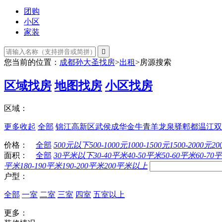
团购
小区
家装

您当前的位置：
成都孙大圣找房
>
出租
>
房源搜索
区域找房
地图找房
小区找房
区域：
更多
收起
全部
锦江
高新区
武侯
成华
金牛
青羊
龙泉驿
郫都
温江
双
价格：
全部
500元以下
500-1000元
1000-1500元
1500-2000元
20
面积：
全部
30平米以下
30-40平米
40-50平米
50-60平米
60-70
平米
180-190平米
190-200平米
200平米以上
户型：
全部
一室
二室
三室
四室
五室以上
更多：