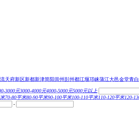
流
天府新区
新都
新津
简阳
崇州
彭州
都江堰
邛崃
蒲江
大邑
金堂
青白
00-3000元
3000-4000元
4000-5000元
5000元以上
平米
70-80平米
80-90平米
90-100平米
100-110平米
110-120平米
120-
-