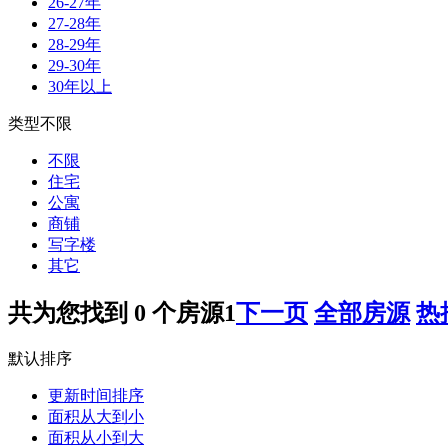
26-27年
27-28年
28-29年
29-30年
30年以上
类型不限
不限
住宅
公寓
商铺
写字楼
其它
共为您找到
0
个房源
1
下一页
全部房源
热
默认排序
更新时间排序
面积从大到小
面积从小到大