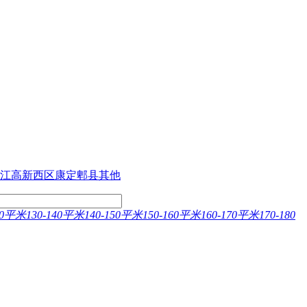
江
高新西区
康定
郫县
其他
130平米
130-140平米
140-150平米
150-160平米
160-170平米
170-180