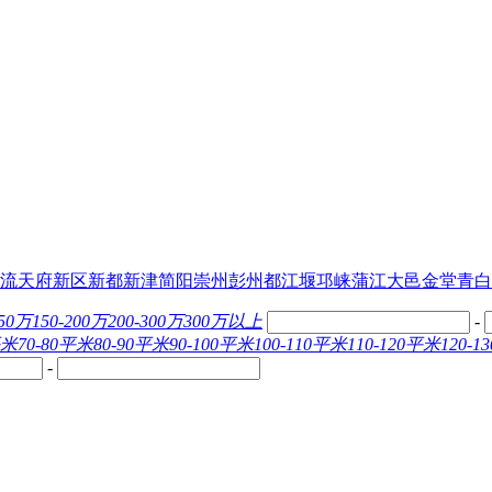
流
天府新区
新都
新津
简阳
崇州
彭州
都江堰
邛崃
蒲江
大邑
金堂
青白
150万
150-200万
200-300万
300万以上
-
平米
70-80平米
80-90平米
90-100平米
100-110平米
110-120平米
120-
-