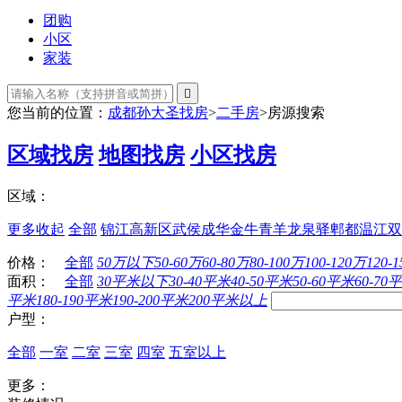
团购
小区
家装

您当前的位置：
成都孙大圣找房
>
二手房
>
房源搜索
区域找房
地图找房
小区找房
区域：
更多
收起
全部
锦江
高新区
武侯
成华
金牛
青羊
龙泉驿
郫都
温江
双
价格：
全部
50万以下
50-60万
60-80万
80-100万
100-120万
120-
面积：
全部
30平米以下
30-40平米
40-50平米
50-60平米
60-70
平米
180-190平米
190-200平米
200平米以上
户型：
全部
一室
二室
三室
四室
五室以上
更多：