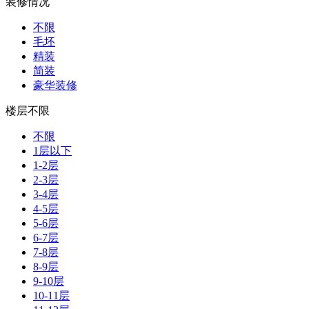
装修情况
不限
毛坯
精装
简装
豪华装修
楼层不限
不限
1层以下
1-2层
2-3层
3-4层
4-5层
5-6层
6-7层
7-8层
8-9层
9-10层
10-11层