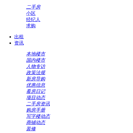
二手房
小区
经纪人
求购
出租
资讯
本地楼市
国内楼市
人物专访
政策法规
新房导购
优惠信息
看房日记
项目动态
二手房资讯
购房手册
写字楼动态
商铺动态
装修